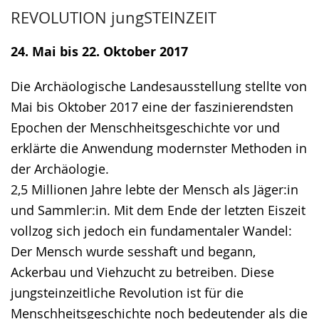
Zur
Aktiviere
Ein
REVOLUTION jungSTEINZEIT
Leichten
Audio-
Video
Sprache
Unterstützung.
in
24. Mai bis 22. Oktober 2017
wechseln.
Deutscher
Gebärdensprache
Die Archäologische Landesausstellung stellte von
wird
Mai bis Oktober 2017 eine der faszinierendsten
angezeigt.
Epochen der Menschheitsgeschichte vor und
erklärte die Anwendung modernster Methoden in
der Archäologie.
2,5 Millionen Jahre lebte der Mensch als Jäger:in
und Sammler:in. Mit dem Ende der letzten Eiszeit
vollzog sich jedoch ein fundamentaler Wandel:
Der Mensch wurde sesshaft und begann,
Ackerbau und Viehzucht zu betreiben. Diese
jungsteinzeitliche Revolution ist für die
Menschheitsgeschichte noch bedeutender als die