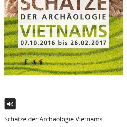
Zur
Aktiviere
Ein
Schätze der Archäologie Vietnams
Leichten
Audio-
Video