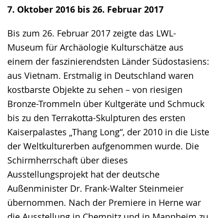
Sprache
Unterstützung.
in
7. Oktober 2016 bis 26. Februar 2017
wechseln.
Deutscher
Gebärdensprache
Bis zum 26. Februar 2017 zeigte das LWL-
wird
Museum für Archäologie Kulturschätze aus
angezeigt.
einem der faszinierendsten Länder Südostasiens:
aus Vietnam. Erstmalig in Deutschland waren
kostbarste Objekte zu sehen – von riesigen
Bronze-Trommeln über Kultgeräte und Schmuck
bis zu den Terrakotta-Skulpturen des ersten
Kaiserpalastes „Thang Long“, der 2010 in die Liste
der Weltkulturerben aufgenommen wurde. Die
Schirmherrschaft über dieses
Ausstellungsprojekt hat der deutsche
Außenminister Dr. Frank-Walter Steinmeier
übernommen. Nach der Premiere in Herne war
die Ausstellung in Chemnitz und in Mannheim zu