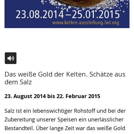
Zur
Aktiviere
Ein
Das weiße Gold der Kelten. Schätze aus
Leichten
Audio-
Video
dem Salz
Sprache
Unterstützung.
in
wechseln.
Deutscher
23. August 2014 bis 22. Februar 2015
Gebärdensprache
Salz ist ein lebenswichtiger Rohstoff und bei der
wird
Zubereitung unserer Speisen ein unerlässlicher
angezeigt.
Bestandteil. Über lange Zeit war das weiße Gold