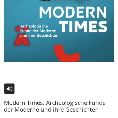
Zur
Aktiviere
Ein
Modern Times. Archäologische Funde
Leichten
Audio-
Video
der Moderne und ihre Geschichten
Sprache
Unterstützung.
in