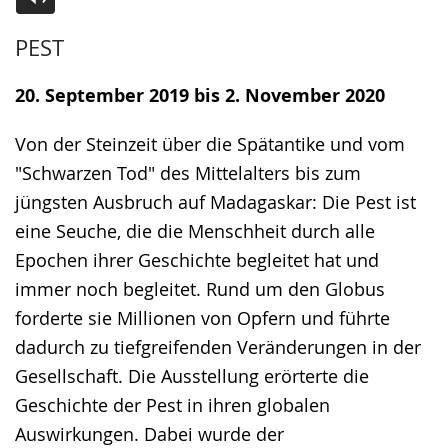
Zur
Aktiviere
Ein
PEST
Leichten
Audio-
Video
Sprache
Unterstützung.
in
20. September 2019 bis 2. November 2020
wechseln.
Deutscher
Gebärdensprache
Von der Steinzeit über die Spätantike und vom
wird
"Schwarzen Tod" des Mittelalters bis zum
angezeigt.
jüngsten Ausbruch auf Madagaskar: Die Pest ist
eine Seuche, die die Menschheit durch alle
Epochen ihrer Geschichte begleitet hat und
immer noch begleitet. Rund um den Globus
forderte sie Millionen von Opfern und führte
dadurch zu tiefgreifenden Veränderungen in der
Gesellschaft. Die Ausstellung erörterte die
Geschichte der Pest in ihren globalen
Auswirkungen. Dabei wurde der