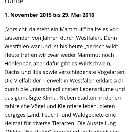
Funde
Sprache
Unterstützung.
in
wechseln.
Deutscher
1. November 2015 bis 29. Mai 2016
Gebärdensprache
„Vorsicht, da steht ein Mammut!“ hallte es vor
wird
tausenden von Jahren durch Westfalen. Denn
angezeigt.
Westfalen war und ist bis heute „tierisch wild“.
Heute treffen wir zwar weder Mammut noch
Höhlenbär, aber dafür gibt es Wildschwein,
Dachs und Iltis sowie verschiedenste Vogelarten.
Die Vielfalt der Tierwelt in Westfalen erklärt sich
durch die unterschiedlichsten Lebensräume und
das gemäßigte Klima. Neben Städten, in denen
zahlreiche Vögel und Kleintiere leben, bieten
bergiges Land, Feucht- und Waldgebiete eine
Heimat für diverse Tierarten. Die Ausstellung
„Wildes Westfalen“ kombiniert archäologische