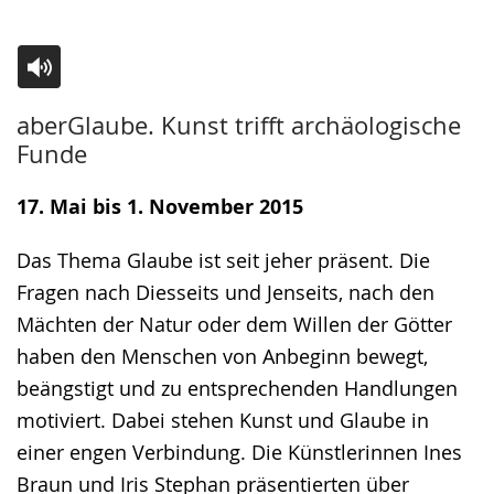
Zur
Aktiviere
Ein
aberGlaube. Kunst trifft archäologische
Leichten
Audio-
Video
Funde
Sprache
Unterstützung.
in
wechseln.
Deutscher
17. Mai bis 1. November 2015
Gebärdensprache
Das Thema Glaube ist seit jeher präsent. Die
wird
Fragen nach Diesseits und Jenseits, nach den
angezeigt.
Mächten der Natur oder dem Willen der Götter
haben den Menschen von Anbeginn bewegt,
beängstigt und zu entsprechenden Handlungen
motiviert. Dabei stehen Kunst und Glaube in
einer engen Verbindung. Die Künstlerinnen Ines
Braun und Iris Stephan präsentierten über