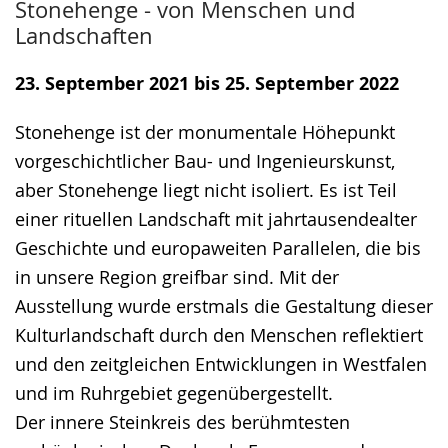
Stonehenge - von Menschen und
Leichten
Audio-
Video
Landschaften
Sprache
Unterstützung.
in
wechseln.
Deutscher
23. September 2021 bis 25. September 2022
Gebärdensprache
Stonehenge ist der monumentale Höhepunkt
wird
vorgeschichtlicher Bau- und Ingenieurskunst,
angezeigt.
aber Stonehenge liegt nicht isoliert. Es ist Teil
einer rituellen Landschaft mit jahrtausendealter
Geschichte und europaweiten Parallelen, die bis
in unsere Region greifbar sind. Mit der
Ausstellung wurde erstmals die Gestaltung dieser
Kulturlandschaft durch den Menschen reflektiert
und den zeitgleichen Entwicklungen in Westfalen
und im Ruhrgebiet gegenübergestellt.
Der innere Steinkreis des berühmtesten