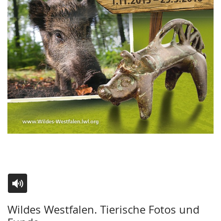
Zur
Aktiviere
Ein
Wildes Westfalen. Tierische Fotos und
Leichten
Audio-
Video