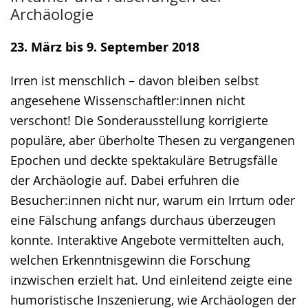
Leichten
Audio-
Video
Archäologie
Sprache
Unterstützung.
in
wechseln.
Deutscher
23. März bis 9. September 2018
Gebärdensprache
Irren ist menschlich – davon bleiben selbst
wird
angesehene Wissenschaftler:innen nicht
angezeigt.
verschont! Die Sonderausstellung korrigierte
populäre, aber überholte Thesen zu vergangenen
Epochen und deckte spektakuläre Betrugsfälle
der Archäologie auf. Dabei erfuhren die
Besucher:innen nicht nur, warum ein Irrtum oder
eine Fälschung anfangs durchaus überzeugen
konnte. Interaktive Angebote vermittelten auch,
welchen Erkenntnisgewinn die Forschung
inzwischen erzielt hat. Und einleitend zeigte eine
humoristische Inszenierung, wie Archäologen der