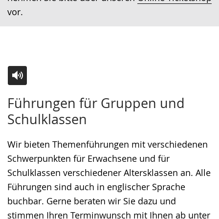
vor.
Zur
Aktiviere
Ein
Führungen für Gruppen und
Leichten
Audio-
Video
Schulklassen
Sprache
Unterstützung.
in
wechseln.
Deutscher
Wir bieten Themenführungen mit verschiedenen
Gebärdensprache
Schwerpunkten für Erwachsene und für
wird
Schulklassen verschiedener Altersklassen an. Alle
angezeigt.
Führungen sind auch in englischer Sprache
buchbar. Gerne beraten wir Sie dazu und
stimmen Ihren Terminwunsch mit Ihnen ab unter