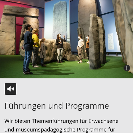
Zur
Aktiviere
Ein
Führungen und Programme
Leichten
Audio-
Video
Sprache
Unterstützung.
in
Wir bieten Themenführungen für Erwachsene
wechseln.
Deutscher
und museumspädagogische Programme für