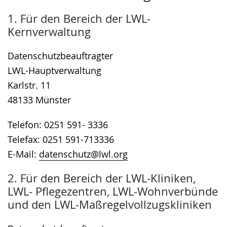
wechseln.
Deutscher
1. Für den Bereich der LWL-
Gebärdensprache
Kernverwaltung
wird
angezeigt.
Datenschutzbeauftragter
LWL-Hauptverwaltung
Karlstr. 11
48133 Münster
Telefon: 0251 591- 3336
Telefax: 0251 591-713336
E-Mail:
datenschutz@lwl.org
2. Für den Bereich der LWL-Kliniken,
LWL- Pflegezentren, LWL-Wohnverbünde
und den LWL-Maßregelvollzugskliniken