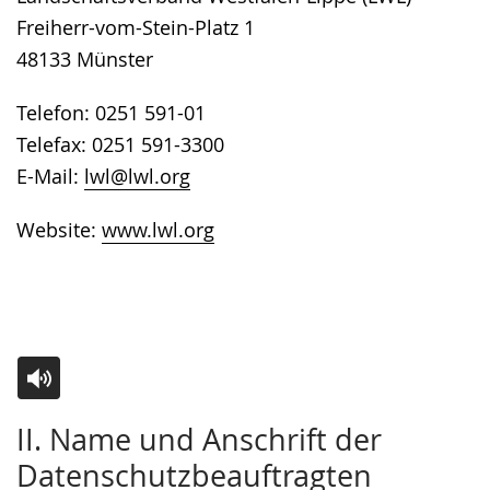
Freiherr-vom-Stein-Platz 1
48133 Münster
Telefon: 0251 591-01
Telefax: 0251 591-3300
E-Mail:
lwl@lwl.org
Website:
www.lwl.org
Zur
Aktiviere
Ein
II. Name und Anschrift der
Leichten
Audio-
Video
Datenschutzbeauftragten
Sprache
Unterstützung.
in