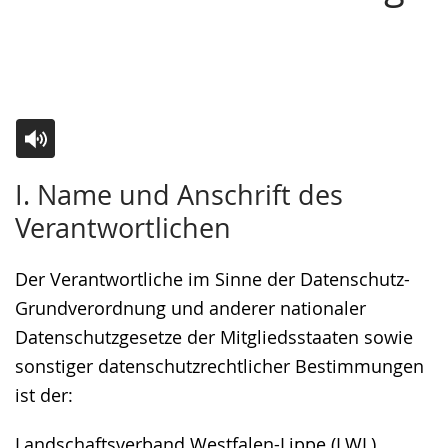
Sprache
Unterstützung.
in
wechseln.
Deutscher
Gebärdensprache
wird
angezeigt.
Zur
Aktiviere
Ein
I. Name und Anschrift des
Leichten
Audio-
Video
Verantwortlichen
Sprache
Unterstützung.
in
wechseln.
Deutscher
Der Verantwortliche im Sinne der Datenschutz-
Gebärdensprache
Grundverordnung und anderer nationaler
wird
Datenschutzgesetze der Mitgliedsstaaten sowie
angezeigt.
sonstiger datenschutzrechtlicher Bestimmungen
ist der:
Landschaftsverband Westfalen-Lippe (LWL)