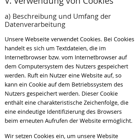
V. Verwendung von Cookies
Leichten
Audio-
Video
Sprache
Unterstützung.
in
a) Beschreibung und Umfang der
wechseln.
Deutscher
Datenverarbeitung
Gebärdensprache
wird
Unsere Webseite verwendet Cookies. Bei Cookies
angezeigt.
handelt es sich um Textdateien, die im
Internetbrowser bzw. vom Internetbrowser auf
dem Computersystem des Nutzers gespeichert
werden. Ruft ein Nutzer eine Website auf, so
kann ein Cookie auf dem Betriebssystem des
Nutzers gespeichert werden. Dieser Cookie
enthält eine charakteristische Zeichenfolge, die
eine eindeutige Identifizierung des Browsers
beim erneuten Aufrufen der Website ermöglicht.
Wir setzen Cookies ein, um unsere Website