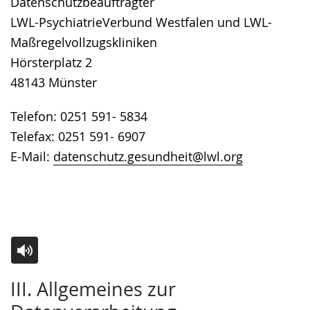
Datenschutzbeauftragter
LWL-PsychiatrieVerbund Westfalen und LWL-
Maßregelvollzugskliniken
Hörsterplatz 2
48143 Münster
Telefon: 0251 591- 5834
Telefax: 0251 591- 6907
E-Mail:
datenschutz.gesundheit@lwl.org
Zur
Aktiviere
Ein
III. Allgemeines zur
Leichten
Audio-
Video