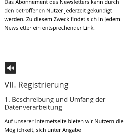
Das Abonnement des Newsletters kann durch
den betroffenen Nutzer jederzeit gekündigt
werden. Zu diesem Zweck findet sich in jedem
Newsletter ein entsprechender Link.
Zur
Aktiviere
Ein
VII. Registrierung
Leichten
Audio-
Video
Sprache
Unterstützung.
in
1. Beschreibung und Umfang der
wechseln.
Deutscher
Datenverarbeitung
Gebärdensprache
wird
Auf unserer Internetseite bieten wir Nutzern die
angezeigt.
Möglichkeit, sich unter Angabe