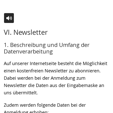
Zur
Aktiviere
Ein
VI. Newsletter
Leichten
Audio-
Video
Sprache
Unterstützung.
in
1. Beschreibung und Umfang der
wechseln.
Deutscher
Datenverarbeitung
Gebärdensprache
wird
Auf unserer Internetseite besteht die Möglichkeit
angezeigt.
einen kostenfreien Newsletter zu abonnieren.
Dabei werden bei der Anmeldung zum
Newsletter die Daten aus der Eingabemaske an
uns übermittelt.
Zudem werden folgende Daten bei der
Anmeldung erhoben: